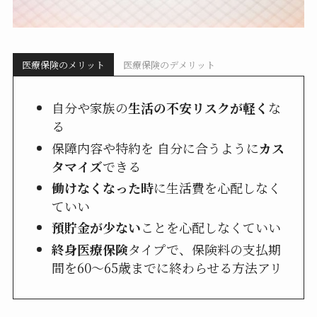
医療保険のメリット
医療保険のデメリット
自分や家族の
生活の不安リスクが軽く
な
る
保障内容や特約を 自分に合うように
カス
タマイズ
できる
働けなくなった時
に生活費を心配しなく
ていい
預貯金が少ない
ことを心配しなくていい
終身医療保険
タイプで、保険料の支払期
間を60～65歳までに終わらせる方法アリ