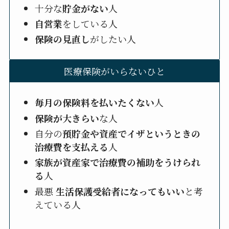
十分な
貯金がない
人
自営業
をしている人
保険の見直し
がしたい人
医療保険がいらないひと
毎月の保険料を払いたくない
人
保険が大きらい
な人
自分の
預貯金や資産でイザというときの
治療費を支払える
人
家族が資産家で治療費の補助をうけられ
る
人
最悪
生活保護受給者になってもいい
と考
えている人