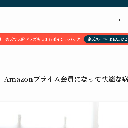
！楽天で入院グッズも 50 ％ポイントバック
楽天スーパーDEALは
】Amazonプライム会員になって快適な