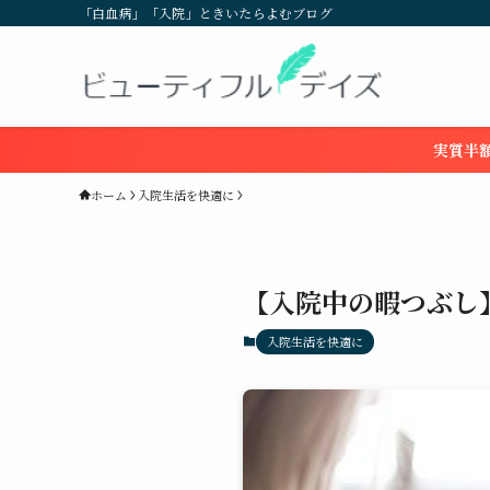
「白血病」「入院」ときいたらよむブログ
実質半額
ホーム
入院生活を快適に
【入院中の暇つぶし
入院生活を快適に