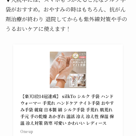
袋がおすすめ。おやすみの時はもちろん、抗がん
剤治療が終わり 退院してからも紫外線対策や手の
うるおいケアに使えます！
【楽天1位14冠達成】 silkTo シルク 手袋 ハンド
ウォーマー 手荒れ ハンドケア ナイト手袋 おやす
み手袋 就寝 日本製 絹 シルク手袋 手荒れ 肌荒れ
手元 手の乾燥 あかぎれ 温活 冷え 冷え性 保湿 保
温 冷え対策 防寒 可愛い かわいい レディース
One up