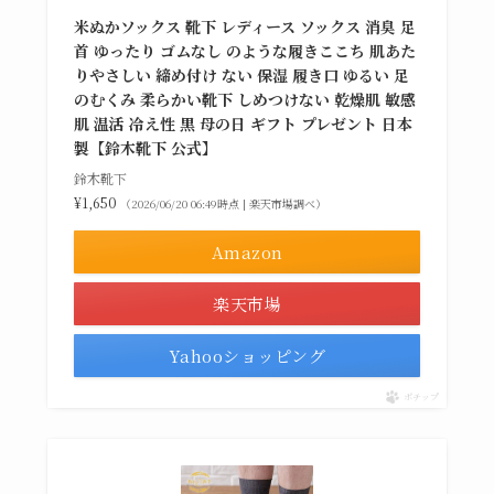
米ぬかソックス 靴下 レディース ソックス 消臭 足
首 ゆったり ゴムなし のような履きここち 肌あた
りやさしい 締め付け ない 保湿 履き口 ゆるい 足
のむくみ 柔らかい靴下 しめつけない 乾燥肌 敏感
肌 温活 冷え性 黒 母の日 ギフト プレゼント 日本
製【鈴木靴下 公式】
鈴木靴下
¥1,650
（2026/06/20 06:49時点 | 楽天市場調べ）
Amazon
楽天市場
Yahooショッピング
ポチップ