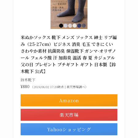
米ぬかソックス 靴下 メンズ ソックス 紳士 リブ編
み（25-27cm）ビジネス 消臭 毛玉 できにくい
さわやか素材 抗菌防臭 保湿靴下 ガンマ-オリザノ
ール フェルラ酸 汗 加齢臭 温活 春 夏 カジュアル
父の日 プレゼント プチギフト ギフト 日本製【鈴
木靴下 公式】
鈴木靴下
¥880
（2024/06/02 17:20時点 | 楽天市場調べ）
Amazon
楽天市場
Yahooショッピング