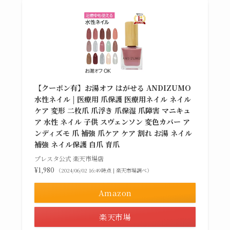
【クーポン有】お湯オフ はがせる ANDIZUMO
水性ネイル | 医療用 爪保護 医療用ネイル ネイル
ケア 変形 二枚爪 爪浮き 爪保湿 爪障害 マニキュ
ア 水性 ネイル 子供 スヴェンソン 変色カバー ア
ンディズモ 爪 補強 爪ケア ケア 割れ お湯 ネイル
補強 ネイル保護 自爪 育爪
プレスタ公式 楽天市場店
¥1,980
（2024/06/02 16:49時点 | 楽天市場調べ）
Amazon
楽天市場