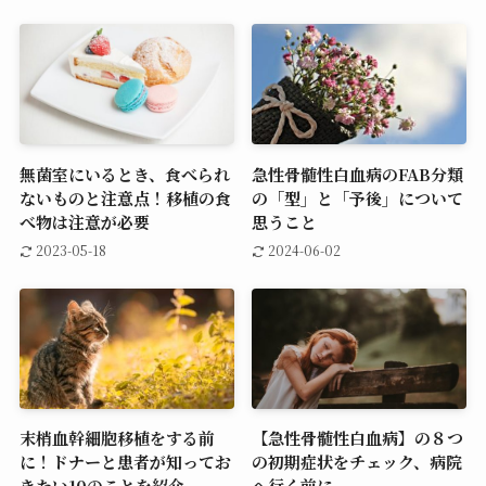
無菌室にいるとき、食べられ
急性骨髄性白血病のFAB分類
ないものと注意点！移植の食
の「型」と「予後」について
べ物は注意が必要
思うこと
2023-05-18
2024-06-02
末梢血幹細胞移植をする前
【急性骨髄性白血病】の８つ
に！ドナーと患者が知ってお
の初期症状をチェック、病院
きたい10のことを紹介
へ行く前に