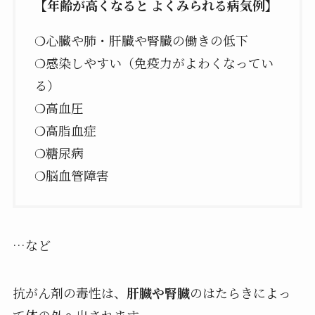
【年齢が高くなると よくみられる病気例】
❍心臓や肺・肝臓や腎臓の働きの低下
❍感染しやすい（免疫力がよわくなってい
る）
❍高血圧
❍高脂血症
❍糖尿病
❍脳血管障害
…など
抗がん剤の毒性は、
肝臓や腎臓
のはたらきによっ
て体の外へ出されます。