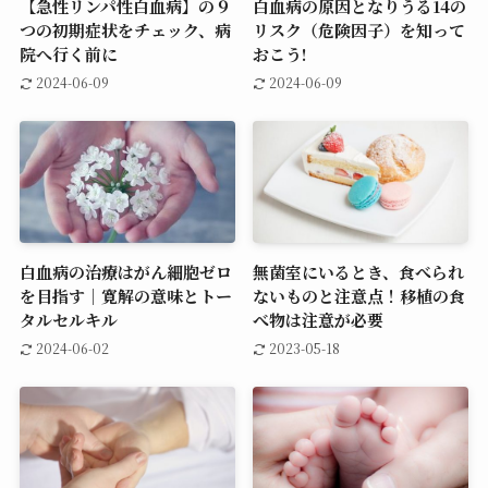
【急性リンパ性白血病】の９
白血病の原因となりうる14の
つの初期症状をチェック、病
リスク（危険因子）を知って
院へ行く前に
おこう!
2024-06-09
2024-06-09
白血病の治療はがん細胞ゼロ
無菌室にいるとき、食べられ
を目指す│寛解の意味とトー
ないものと注意点！移植の食
タルセルキル
べ物は注意が必要
2024-06-02
2023-05-18