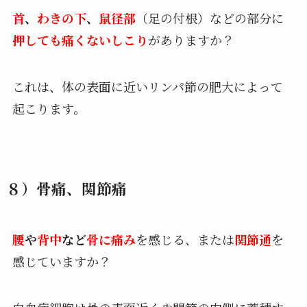
首
、
わきの下
、
鼠径部
（足の付根）などの部分に
押しても痛くないしこり
がありますか？
これは、体の表面に近いリンパ節の肥大によって
起こります。
８）骨痛、関節痛
腰
や
背中
など
骨に痛み
を感じる、または
関節通
を
感じていますか？