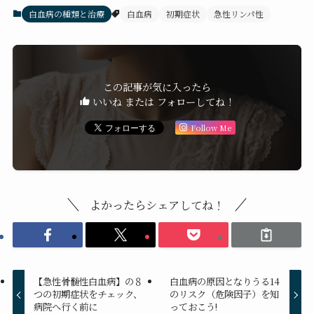
白血病の種類と治療
白血病
初期症状
急性リンパ性
この記事が気に入ったら
いいね または フォローしてね！
Follow Me
よかったらシェアしてね！
【急性骨髄性白血病】の８
白血病の原因となりうる14
つの初期症状をチェック、
のリスク（危険因子）を知
病院へ行く前に
っておこう!