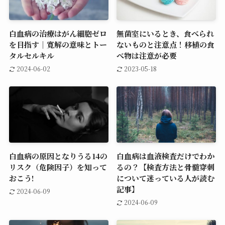
白血病の治療はがん細胞ゼロ
無菌室にいるとき、食べられ
を目指す│寛解の意味とトー
ないものと注意点！移植の食
タルセルキル
べ物は注意が必要
2024-06-02
2023-05-18
白血病の原因となりうる14の
白血病は血液検査だけでわか
リスク（危険因子）を知って
るの？【検査方法と骨髄穿刺
おこう!
について迷っている人が読む
記事】
2024-06-09
2024-06-09