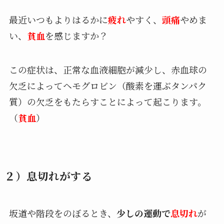
最近いつもよりはるかに
疲れ
やすく、
頭痛
やめま
い、
貧血
を感じますか？
この症状は、正常な血液細胞が減少し、赤血球の
欠乏によってヘモグロビン（酸素を運ぶタンパク
質）の欠乏をもたらすことによって起こります。
（
貧血
）
２）息切れがする
坂道や階段をのぼるとき、
少しの運動で
息切れ
が