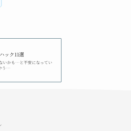
ック11選
れないかも…と不安になってい
やう…
／