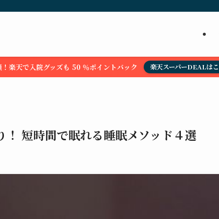
！楽天で入院グッズも 50 ％ポイントバック
楽天スーパーDEALは
り！ 短時間で眠れる睡眠メソッド４選